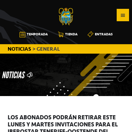
Saltar
Saltar
Saltar
a
al
a
la
contenido
la
navegación
principal
barra
CB
TEMPORADA
TIENDA
ENTRADAS
principal
lateral
CANARIAS
principal
NOTICIAS
> GENERAL
LOS ABONADOS PODRÁN RETIRAR ESTE
LUNES Y MARTES INVITACIONES PARA EL
IBEROSTAR TENERIFE-OOSTENDE DEL