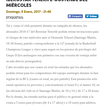
MIÉRCOLES
Domingo, 8 Enero, 2017 - 21:48
ETIQUETAS:
Tal y como el club prometió durante su campaña de abonos, los
abonados 2016-17 del Iberostar Tenerife podrán retirar invitaciones para
el choque de este miércoles ante el Oostende Telenet (Santiago Martín,
19:30 horas), partido correspondiente a la 12ª jornada de la Basketball
Champions League y clave para seguir en los puestos de privilegio del
Grupo D (los aurinegros son primeros con una victoria de ventaja sobre
su más directo perseguidor).
Cabe recordar que son cuatro en total las entradas que los abonados
podrán retirar para los compromisos del equipo aurinegro durante la fase
regular de la BCL (cuatro en total, no por partido). Esta promoción solo
estará operativa en preventa y concretamente el lunes 9 y el martes 10, en
las oficinas del club en el Santiago Martín, de 10 a 14 y de 17 a 20 horas.
Por lo demás, las entrada sueltas para el público en general están a la
venta a 5 euros para jóvenes (de 4 a 17 años) y a 10 euros para adultos,