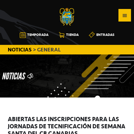
Saltar
Saltar
Saltar
a
al
a
la
contenido
la
navegación
principal
barra
CB
TEMPORADA
TIENDA
ENTRADAS
principal
lateral
CANARIAS
principal
NOTICIAS
> GENERAL
ABIERTAS LAS INSCRIPCIONES PARA LAS
JORNADAS DE TECNIFICACIÓN DE SEMANA
SANTA DEL CB CANARIAS