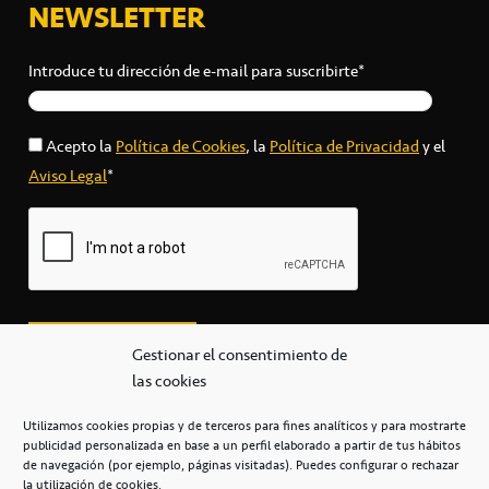
NEWSLETTER
Introduce tu dirección de e-mail para suscribirte*
Acepto la
Política de Cookies
, la
Política de Privacidad
y el
Aviso Legal
*
Gestionar el consentimiento de
las cookies
Utilizamos cookies propias y de terceros para fines analíticos y para mostrarte
publicidad personalizada en base a un perfil elaborado a partir de tus hábitos
secretaria@cbcanarias.es
de navegación (por ejemplo, páginas visitadas). Puedes configurar o rechazar
+34 922 253 684
+34 922 315 909
la utilización de cookies.