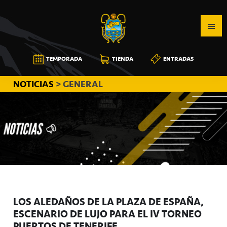
Saltar
Saltar
Saltar
a
al
a
la
contenido
la
navegación
principal
barra
CB
TEMPORADA
TIENDA
ENTRADAS
principal
lateral
CANARIAS
principal
NOTICIAS
> GENERAL
LOS ALEDAÑOS DE LA PLAZA DE ESPAÑA,
ESCENARIO DE LUJO PARA EL IV TORNEO
PUERTOS DE TENERIFE