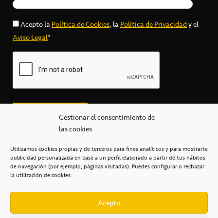
Acepto la
Política de Cookies
, la
Política de Privacidad
y el
Aviso Legal
*
Gestionar el consentimiento de
las cookies
Utilizamos cookies propias y de terceros para fines analíticos y para mostrarte
publicidad personalizada en base a un perfil elaborado a partir de tus hábitos
secretaria@cbcanarias.es
de navegación (por ejemplo, páginas visitadas). Puedes configurar o rechazar
+34 922 253 684
+34 922 315 909
la utilización de cookies.
C/Mercedes, s/n, Pabellón Insular de Tenerife Santiago Martín
Casa del Deporte / 38108 – La Laguna
Acepto