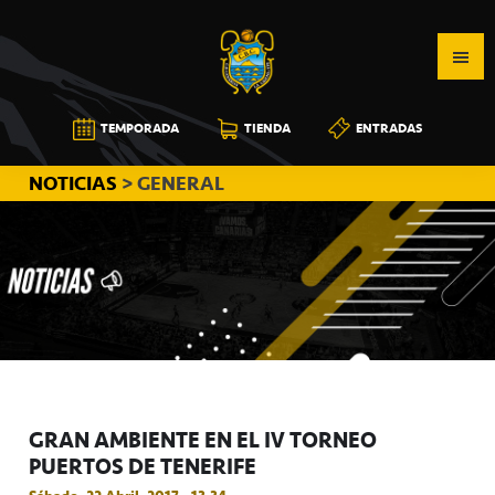
Saltar
Saltar
Saltar
a
al
a
la
contenido
la
navegación
principal
barra
CB
TEMPORADA
TIENDA
ENTRADAS
principal
lateral
CANARIAS
principal
NOTICIAS
> GENERAL
GRAN AMBIENTE EN EL IV TORNEO
PUERTOS DE TENERIFE