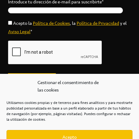
Introduce tu dirección de e-mail para suscribirte*
Acepto la
Política de Cookies
, la
Política de Privacidad
y el
Aviso Legal
*
Gestionar el consentimiento de
las cookies
Utilizamos cookies propias y de terceros para fines analíticos y para mostrarte
publicidad personalizada en base a un perfil elaborado a partir de tus hábitos
secretaria@cbcanarias.es
de navegación (por ejemplo, páginas visitadas). Puedes configurar o rechazar
+34 922 253 684
+34 922 315 909
la utilización de cookies.
C/Mercedes, s/n, Pabellón Insular de Tenerife Santiago Martín
Casa del Deporte / 38108 – La Laguna
Acepto