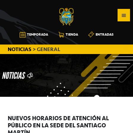
Saltar
Saltar
Saltar
a
al
a
la
contenido
la
navegación
principal
barra
CB
TEMPORADA
TIENDA
ENTRADAS
principal
lateral
CANARIAS
principal
NOTICIAS
> GENERAL
NUEVOS HORARIOS DE ATENCIÓN AL
PÚBLICO EN LA SEDE DEL SANTIAGO
MARTÍN