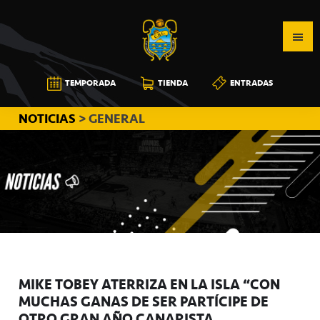
Saltar
Saltar
Saltar
a
al
a
la
contenido
la
navegación
principal
barra
CB
TEMPORADA
TIENDA
ENTRADAS
principal
lateral
CANARIAS
principal
NOTICIAS
> GENERAL
MIKE TOBEY ATERRIZA EN LA ISLA “CON
MUCHAS GANAS DE SER PARTÍCIPE DE
OTRO GRAN AÑO CANARISTA”