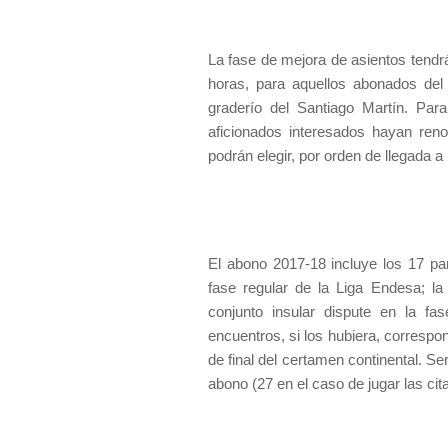
La fase de mejora de asientos tendrá
horas, para aquellos abonados del
graderío del Santiago Martín. Para
aficionados interesados hayan ren
podrán elegir, por orden de llegada a 
El abono 2017-18 incluye los 17 par
fase regular de la Liga Endesa; la 
conjunto insular dispute en la fa
encuentros, si los hubiera, correspo
de final del certamen continental. S
abono (27 en el caso de jugar las ci