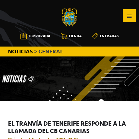
Saltar
Saltar
Saltar
a
al
a
la
contenido
la
navegación
principal
barra
CB
TEMPORADA
TIENDA
ENTRADAS
principal
lateral
CANARIAS
principal
NOTICIAS
> GENERAL
EL TRANVÍA DE TENERIFE RESPONDE A LA
LLAMADA DEL CB CANARIAS