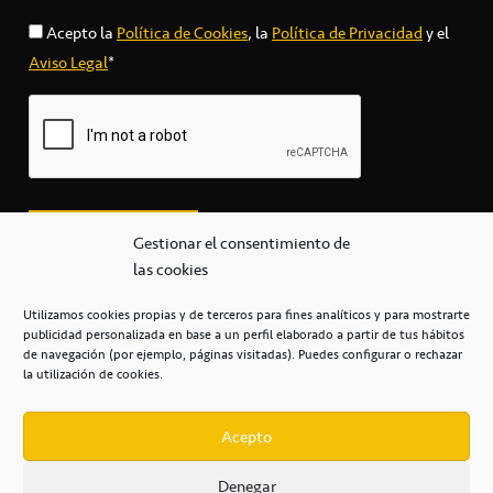
Acepto la
Política de Cookies
, la
Política de Privacidad
y el
Aviso Legal
*
Gestionar el consentimiento de
las cookies
Utilizamos cookies propias y de terceros para fines analíticos y para mostrarte
publicidad personalizada en base a un perfil elaborado a partir de tus hábitos
secretaria@cbcanarias.es
de navegación (por ejemplo, páginas visitadas). Puedes configurar o rechazar
+34 922 253 684
+34 922 315 909
la utilización de cookies.
C/Mercedes, s/n, Pabellón Insular de Tenerife Santiago Martín
Casa del Deporte / 38108 – La Laguna
Acepto
Denegar