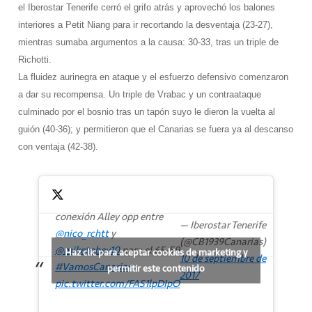
el Iberostar Tenerife cerró el grifo atrás y aprovechó los balones
interiores a Petit Niang para ir recortando la desventaja (23-27),
mientras sumaba argumentos a la causa: 30-33, tras un triple de
Richotti.
La fluidez aurinegra en ataque y el esfuerzo defensivo comenzaron
a dar su recompensa. Un triple de Vrabac y un contraataque
culminado por el bosnio tras un tapón suyo le dieron la vuelta al
guión (40-36); y permitieron que el Canarias se fuera ya al descanso
con ventaja (42-38).
conexión Alley opp entre
— Iberostar Tenerife
@nico_rchtt
y
(@CB1939Canarias)
@miketobey10
para el 65-59
Haz clic para aceptar cookies de marketing y
10 de septiembre de
#VamosCanarias
permitir este contenido
2017
pic.twitter.com/FAS1lpDIpO