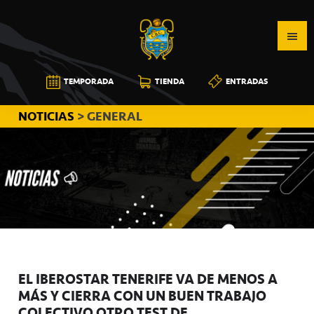
Saltar
Saltar
Saltar
a
al
a
la
contenido
la
navegación
principal
barra
CB
TEMPORADA
TIENDA
ENTRADAS
principal
lateral
CANARIAS
principal
NOTICIAS
> GENERAL
EL IBEROSTAR TENERIFE VA DE MENOS A
MÁS Y CIERRA CON UN BUEN TRABAJO
COLECTIVO OTRO TEST DE