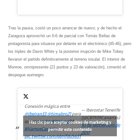
Tras la pausa, costó un poco arrancar de nuevo; y de hecho el
Zaragoza aprovechó un 0-6 de parcial con Tomás Bellas de
protagonista para situarse por delante en el electrónico (45-46), pero
los triples de Davin White y la posterior irrupción de Mike Tobey
llevaron el partido definitivamente al terreno insular. El interior de
Monroe, omnipresente (21 puntos y 23 de valoración), cimentó el
despegue aurinegro.
Conexión mágica entre
— Iberostar Tenerife
@jbeiran33
@timabro21
para
(@CB1939Canarias)
que mate
@petitniang94
Haz clic para aceptar cookies de marketing y
10 de septiembre de
#VamosCanarias
permitir este contenido
2017
pic.twitter.com/qlmTdu563T