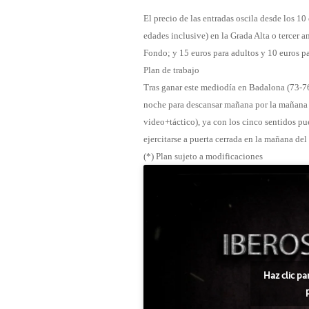
El precio de las entradas oscila desde los 10
edades inclusive) en la Grada Alta o tercer a
Fondo; y 15 euros para adultos y 10 euros pa
Plan de trabajo
Tras ganar este mediodía en Badalona (73-76),
noche para descansar mañana por la mañana y
video+táctico), ya con los cinco sentidos p
ejercitarse a puerta cerrada en la mañana de
(*) Plan sujeto a modificaciones
Haz clic pa