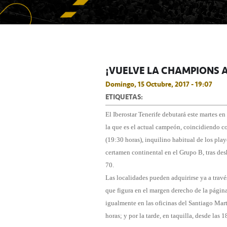
¡VUELVE LA CHAMPIONS 
Domingo, 15 Octubre, 2017 - 19:07
ETIQUETAS:
El Iberostar Tenerife debutará este martes 
la que es el actual campeón, coincidiendo 
(19:30 horas), inquilino habitual de los play
certamen continental en el Grupo B, tras de
70.
Las localidades pueden adquirirse ya a trav
que figura en el margen derecho de la págin
igualmente en las oficinas del Santiago Martí
horas; y por la tarde, en taquilla, desde las 1