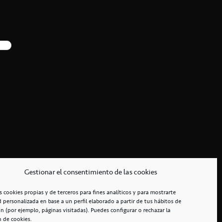
Gestionar el consentimiento de las cookies
s cookies propias y de terceros para fines analíticos y para mostrarte
d personalizada en base a un perfil elaborado a partir de tus hábitos de
n (por ejemplo, páginas visitadas). Puedes configurar o rechazar la
n de cookies.