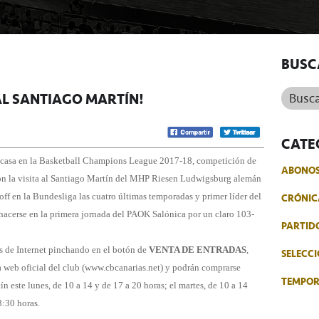
BUSC
Buscar.
AL SANTIAGO MARTÍN!
CATE
en casa en la Basketball Champions League 2017-18, competición de
ABONO
con la visita al Santiago Martín del MHP Riesen Ludwigsburg alemán
CRÓNIC
off en la Bundesliga las cuatro últimas temporadas y primer líder del
shacerse en la primera jornada del PAOK Salónica por un claro 103-
PARTID
és de Internet pinchando en el botón de
VENTA DE ENTRADAS
,
SELECCI
a web oficial del club (www.cbcanarias.net) y podrán comprarse
TEMPO
n este lunes, de 10 a 14 y de 17 a 20 horas; el martes, de 10 a 14
8:30 horas.