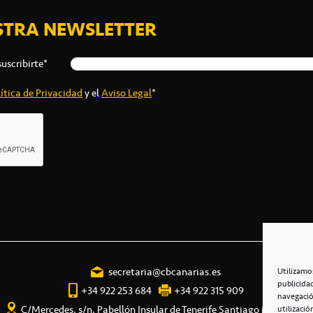
STRA NEWSLETTER
suscribirte*
ítica de Privacidad
y el
Aviso Legal
*
secretaria@cbcanarias.es
Utilizamo
publicida
+34 922 253 684
+34 922 315 909
navegació
C/Mercedes, s/n, Pabellón Insular de Tenerife Santiago Martín
utilizació