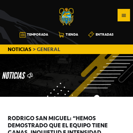
Saltar
Saltar
Saltar
a
al
a
la
contenido
la
navegación
principal
barra
CB
TEMPORADA
TIENDA
ENTRADAS
principal
lateral
CANARIAS
principal
NOTICIAS
> GENERAL
RODRIGO SAN MIGUEL: “HEMOS
DEMOSTRADO QUE EL EQUIPO TIENE
GANAS, INQUIETUD E INTENSIDAD”