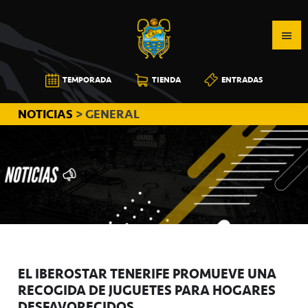
Saltar
Saltar
Saltar
a
al
a
la
contenido
la
navegación
principal
barra
CB
TEMPORADA
TIENDA
ENTRADAS
principal
lateral
CANARIAS
principal
NOTICIAS
> GENERAL
EL IBEROSTAR TENERIFE PROMUEVE UNA
RECOGIDA DE JUGUETES PARA HOGARES
DESFAVORECIDOS