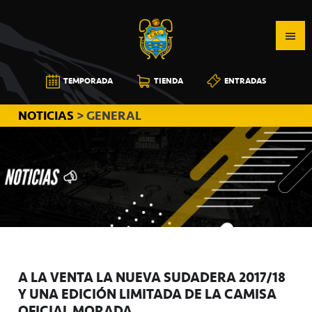
Saltar
Saltar
Saltar
a
al
a
la
contenido
la
navegación
principal
barra
CB
TEMPORADA
TIENDA
ENTRADAS
principal
lateral
CANARIAS
principal
NOTICIAS
> GENERAL
A LA VENTA LA NUEVA SUDADERA 2017/18
Y UNA EDICIÓN LIMITADA DE LA CAMISA
OFICIAL MORADA