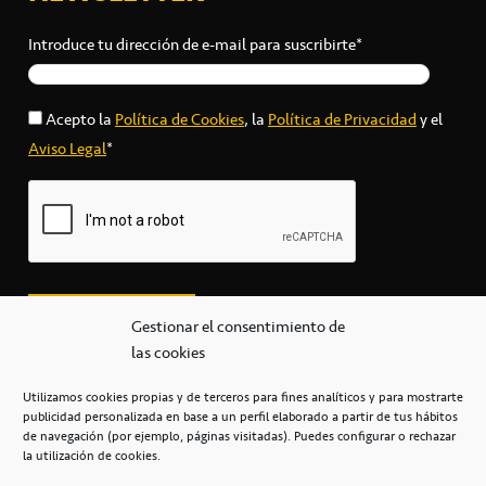
Introduce tu dirección de e-mail para suscribirte*
Acepto la
Política de Cookies
, la
Política de Privacidad
y el
Aviso Legal
*
Gestionar el consentimiento de
las cookies
Utilizamos cookies propias y de terceros para fines analíticos y para mostrarte
publicidad personalizada en base a un perfil elaborado a partir de tus hábitos
secretaria@cbcanarias.es
de navegación (por ejemplo, páginas visitadas). Puedes configurar o rechazar
+34 922 253 684
+34 922 315 909
la utilización de cookies.
C/Mercedes, s/n, Pabellón Insular de Tenerife Santiago Martín