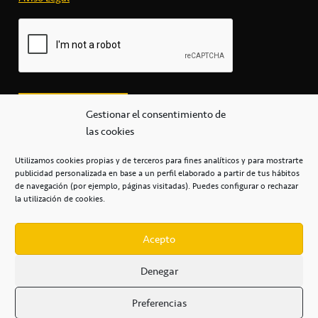
Gestionar el consentimiento de
las cookies
Utilizamos cookies propias y de terceros para fines analíticos y para mostrarte
publicidad personalizada en base a un perfil elaborado a partir de tus hábitos
secretaria@cbcanarias.es
de navegación (por ejemplo, páginas visitadas). Puedes configurar o rechazar
+34 922 253 684
+34 922 315 909
la utilización de cookies.
C/Mercedes, s/n, Pabellón Insular de Tenerife Santiago Martín
Casa del Deporte / 38108 – La Laguna
Acepto
Denegar
POLÍTICA DE PRIVACIDAD
/
POLÍTICA DE COOKIES
/
Preferencias
AVISO LEGAL
/
CONDICIONES