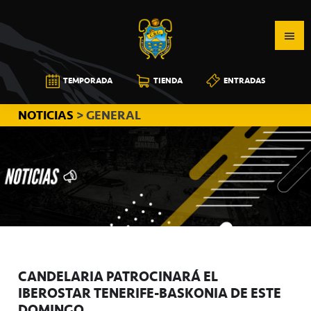
Saltar
Saltar
Saltar
a
al
a
la
contenido
la
navegación
principal
barra
CB
TEMPORADA
TIENDA
ENTRADAS
principal
lateral
CANARIAS
principal
NOTICIAS
> GENERAL
CANDELARIA PATROCINARÁ EL
IBEROSTAR TENERIFE-BASKONIA DE ESTE
DOMINGO