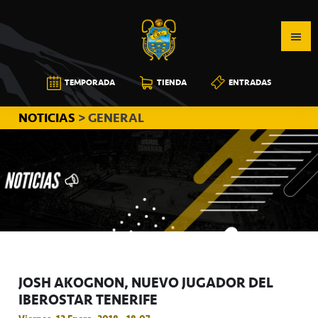
Saltar
Saltar
Saltar
a
al
a
la
contenido
la
navegación
principal
barra
CB
TEMPORADA
TIENDA
ENTRADAS
principal
lateral
CANARIAS
principal
NOTICIAS
> GENERAL
JOSH AKOGNON, NUEVO JUGADOR DEL
IBEROSTAR TENERIFE