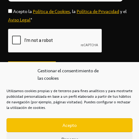
Acepto la
Política de Cookies
, la
Política de Privacidad
y el
Aviso Legal
*
Gestionar el consentimiento de
las cookies
Utilizamos cookies propias y de terceros para fines analíticos y para mostrarte
publicidad personalizada en base a un perfil elaborado a partir de tus hábitos
secretaria@cbcanarias.es
de navegación (por ejemplo, páginas visitadas). Puedes configurar o rechazar
+34 922 253 684
+34 922 315 909
la utilización de cookies.
C/Mercedes, s/n, Pabellón Insular de Tenerife Santiago Martín
Casa del Deporte / 38108 – La Laguna
Acepto