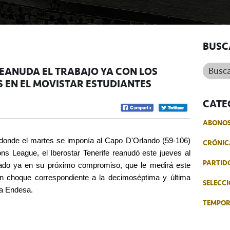
BUSC
Buscar.
REANUDA EL TRABAJO YA CON LOS
S EN EL MOVISTAR ESTUDIANTES
CATE
ABONO
s, donde el martes se imponía al Capo D'Orlando (59-106)
CRÓNIC
ns League, el Iberostar Tenerife reanudó este jueves al
PARTID
rado ya en su próximo compromiso, que le medirá este
en choque correspondiente a la decimoséptima y última
SELECCI
ga Endesa.
TEMPO