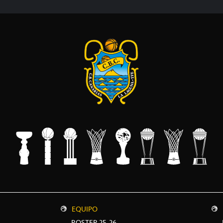
EQUIPO
L
ROSTER 25-26