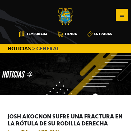
Saltar
Saltar
Saltar
a
al
a
la
contenido
la
navegación
principal
barra
CB
TEMPORADA
TIENDA
ENTRADAS
principal
lateral
CANARIAS
principal
NOTICIAS
> GENERAL
JOSH AKOGNON SUFRE UNA FRACTURA EN
LA RÓTULA DE SU RODILLA DERECHA