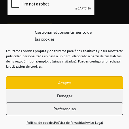
Gestionar el consentimiento de
las cookies
Utilizamos cookies propias y de terceros para fines analíticos y para mostrarte
publicidad personalizada en base a un perfil elaborado a partir de tus hábitos
secretaria@cbcanarias.es
de navegación (por ejemplo, páginas visitadas). Puedes configurar o rechazar
+34 922 253 684
+34 922 315 909
la utilización de cookies.
C/Mercedes, s/n, Pabellón Insular de Tenerife Santiago Martín
Casa del Deporte / 38108 – La Laguna
Acepto
Denegar
POLÍTICA DE PRIVACIDAD
/
POLÍTICA DE COOKIES
/
Preferencias
AVISO LEGAL
/
CONDICIONES
COMERCIALES
/
ACCESIBILIDAD
Política de cookies
Política de Privacidad
Aviso Legal