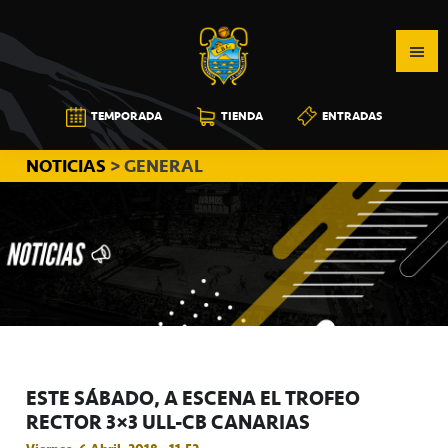
Saltar
Saltar
Saltar
a
al
a
la
contenido
la
navegación
principal
barra
CB
TEMPORADA
TIENDA
ENTRADAS
principal
lateral
CANARIAS
principal
NOTICIAS
> GENERAL
ESTE SÁBADO, A ESCENA EL TROFEO
RECTOR 3×3 ULL-CB CANARIAS