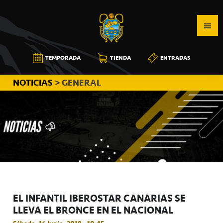
Saltar
Saltar
Saltar
a
al
a
la
contenido
la
navegación
principal
barra
CB
TEMPORADA
TIENDA
ENTRADAS
principal
lateral
CANARIAS
principal
NOTICIAS
> GENERAL
EL INFANTIL IBEROSTAR CANARIAS SE
LLEVA EL BRONCE EN EL NACIONAL