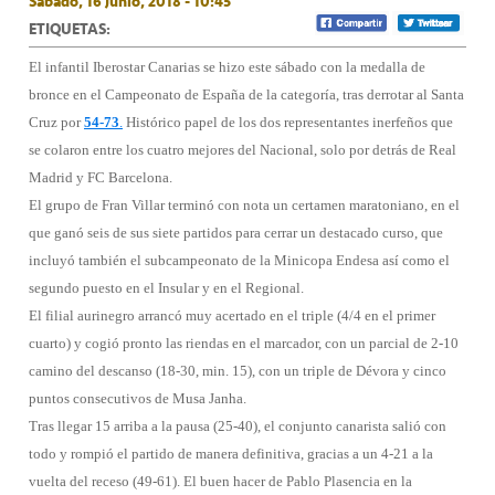
Sábado, 16 Junio, 2018 - 10:45
ETIQUETAS:
El infantil Iberostar Canarias se hizo este sábado con la medalla de
bronce en el Campeonato de España de la categoría, tras derrotar al Santa
Cruz por
54-73
.
Histórico papel de los dos representantes inerfeños que
se colaron entre los cuatro mejores del Nacional, solo por detrás de Real
Madrid y FC Barcelona.
El grupo de Fran Villar terminó con nota un certamen maratoniano, en el
que ganó seis de sus siete partidos para cerrar un destacado curso, que
incluyó también el subcampeonato de la Minicopa Endesa así como el
segundo puesto en el Insular y en el Regional.
El filial aurinegro arrancó muy acertado en el triple (4/4 en el primer
cuarto) y cogió pronto las riendas en el marcador, con un parcial de 2-10
camino del descanso (18-30, min. 15), con un triple de Dévora y cinco
puntos consecutivos de Musa Janha.
Tras llegar 15 arriba a la pausa (25-40), el conjunto canarista salió con
todo y rompió el partido de manera definitiva, gracias a un 4-21 a la
vuelta del receso (49-61). El buen hacer de Pablo Plasencia en la