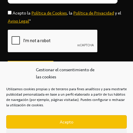
Acepto la
Política de Cookies
, la
Política de Privacidad
y el
Aviso Legal
*
Gestionar el consentimiento de
las cookies
Utilizamos cookies propias y de terceros para fines analíticos y para mostrarte
publicidad personalizada en base a un perfil elaborado a partir de tus hábitos
secretaria@cbcanarias.es
de navegación (por ejemplo, páginas visitadas). Puedes configurar o rechazar
+34 922 253 684
+34 922 315 909
la utilización de cookies.
C/Mercedes, s/n, Pabellón Insular de Tenerife Santiago Martín
Casa del Deporte / 38108 – La Laguna
Acepto