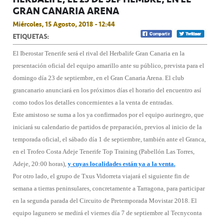
GRAN CANARIA ARENA
Miércoles, 15 Agosto, 2018 - 12:44
ETIQUETAS:
El Iberostar Tenerife será el rival del Herbalife Gran Canaria en la
presentación oficial del equipo amarillo ante su público, prevista para el
domingo día 23 de septiembre, en el Gran Canaria Arena. El club
grancanario anunciará en los próximos días el horario del encuentro así
como todos los detalles concernientes a la venta de entradas.
Este amistoso se suma a los ya confirmados por el equipo aurinegro, que
iniciará su calendario de partidos de preparación, previos al inicio de la
temporada oficial, el sábado día 1 de septiembre, también ante el Granca,
en el Trofeo Costa Adeje Tenerife Top Training (Pabellón Las Torres,
Adeje, 20:00 horas),
y cuyas localidades están ya a la venta.
Por otro lado, el grupo de Txus Vidorreta viajará el siguiente fin de
semana a tierras peninsulares, concretamente a Tarragona, para participar
en la segunda parada del Circuito de Pretemporada Movistar 2018. El
equipo lagunero se medirá el viernes día 7 de septiembre al Tecnyconta