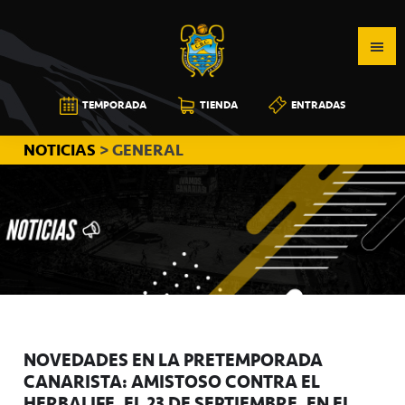
Saltar
Saltar
Saltar
a
al
a
la
contenido
la
navegación
principal
barra
CB
TEMPORADA
TIENDA
ENTRADAS
principal
lateral
CANARIAS
principal
NOTICIAS
> GENERAL
NOVEDADES EN LA PRETEMPORADA
CANARISTA: AMISTOSO CONTRA EL
HERBALIFE, EL 23 DE SEPTIEMBRE, EN EL