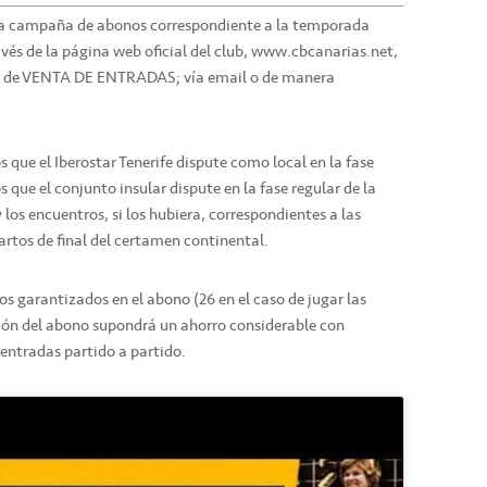
es la campaña de abonos correspondiente a la temporada
avés de la página web oficial del club, www.cbcanarias.net,
n de VENTA DE ENTRADAS; vía email o de manera
os que el Iberostar Tenerife dispute como local en la fase
s que el conjunto insular dispute en la fase regular de la
os encuentros, si los hubiera, correspondientes a las
artos de final del certamen continental.
s garantizados en el abono (26 en el caso de jugar las
ción del abono supondrá un ahorro considerable con
entradas partido a partido.