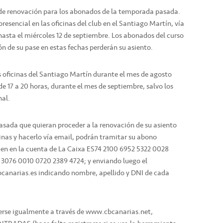
 de renovación para los abonados de la temporada pasada.
resencial en las oficinas del club en el Santiago Martín, vía
 hasta el miércoles 12 de septiembre. Los abonados del curso
n de su pase en estas fechas perderán su asiento.
as oficinas del Santiago Martín durante el mes de agosto
 de 17 a 20 horas, durante el mes de septiembre, salvo los
nal.
sada que quieran proceder a la renovación de su asiento
cinas y hacerlo vía email, podrán tramitar su abono
ien en la cuenta de La Caixa ES74 2100 6952 5322 0028
 3076 0010 0720 2389 4724; y enviando luego el
cbcanarias.es indicando nombre, apellido y DNI de cada
cerse igualmente a través de www.cbcanarias.net,