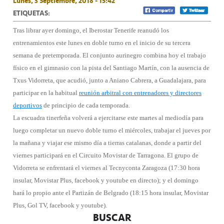
Lunes, 3 Septiembre, 2018 - 15:42
ETIQUETAS:
Tras librar ayer domingo, el Iberostar Tenerife reanudó los
entrenamientos este lunes en doble turno en el inicio de su tercera
semana de pretemporada. El conjunto aurinegro combina hoy el trabajo
físico en el gimnasio con la pista del Santiago Martín, con la ausencia de
Txus Vidorreta, que acudió, junto a Aniano Cabrera, a Guadalajara, para
participar en la habitual
reunión arbitral con entrenadores y directores
deportivos
de principio de cada temporada.
La escuadra tinerfeña volverá a ejercitarse este martes al mediodía para
luego completar un nuevo doble turno el miércoles, trabajar el jueves por
la mañana y viajar ese mismo día a tierras catalanas, donde a partir del
viernes participará en el Circuito Movistar de Tarragona. El grupo de
Vidorreta se enfrentará el viernes al Tecnyconta Zaragoza (17:30 hora
insular, Movistar Plus, facebook y youtube en directo); y el domingo
hará lo propio ante el Partizán de Belgrado (18:15 hora insular, Movistar
Plus, Gol TV, facebook y youtube).
BUSCAR