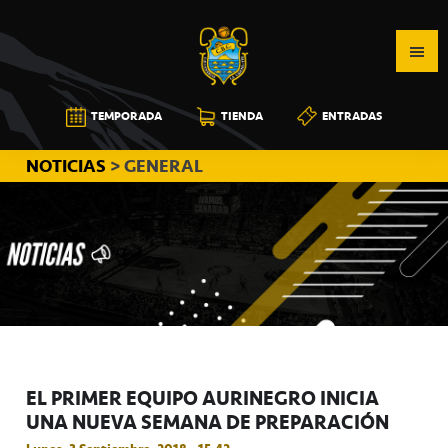
Saltar
Saltar
Saltar
a
al
a
la
contenido
la
navegación
principal
barra
CB
TEMPORADA
TIENDA
ENTRADAS
principal
lateral
CANARIAS
principal
NOTICIAS
> GENERAL
EL PRIMER EQUIPO AURINEGRO INICIA
UNA NUEVA SEMANA DE PREPARACIÓN