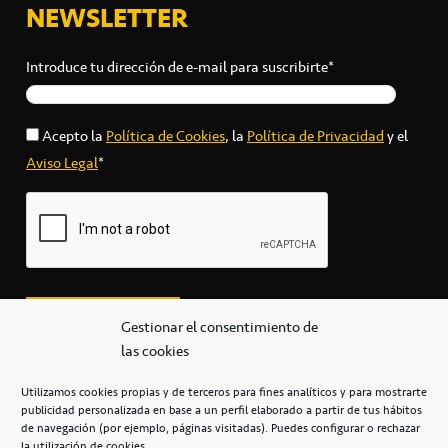
NEWSLETTER
Introduce tu dirección de e-mail para suscribirte*
Acepto la
Política de Cookies
, la
Política de Privacidad
y el
Aviso Legal
*
Gestionar el consentimiento de
las cookies
Utilizamos cookies propias y de terceros para fines analíticos y para mostrarte
publicidad personalizada en base a un perfil elaborado a partir de tus hábitos
secretaria@cbcanarias.es
de navegación (por ejemplo, páginas visitadas). Puedes configurar o rechazar
+34 922 253 684
+34 922 315 909
la utilización de cookies.