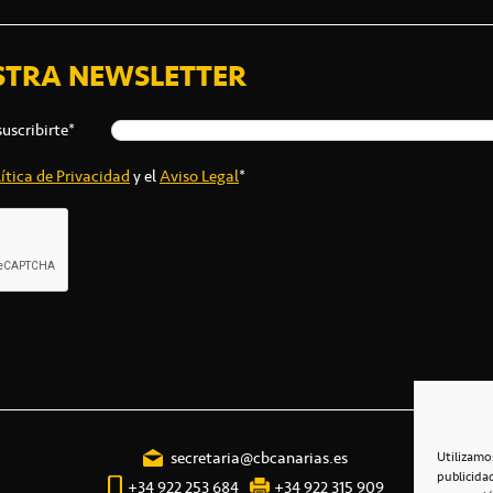
STRA NEWSLETTER
suscribirte*
ítica de Privacidad
y el
Aviso Legal
*
secretaria@cbcanarias.es
Utilizamo
publicida
+34 922 253 684
+34 922 315 909