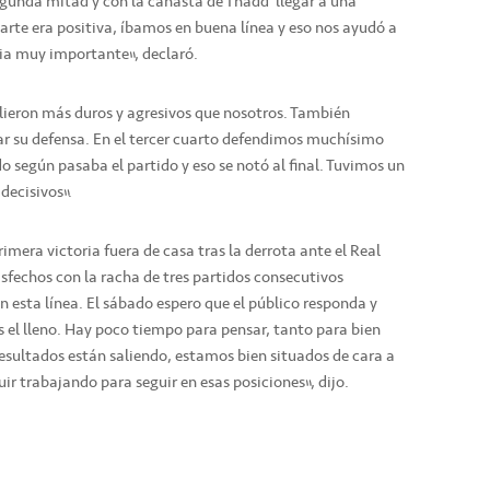
gunda mitad y con la canasta de Thadd llegar a una
arte era positiva, íbamos en buena línea y eso nos ayudó a
ria muy importante”, declaró.
alieron más duros y agresivos que nosotros. También
ar su defensa. En el tercer cuarto defendimos muchísimo
 según pasaba el partido y eso se notó al final. Tuvimos un
decisivos”.
imera victoria fuera de casa tras la derrota ante el Real
sfechos con la racha de tres partidos consecutivos
n esta línea. El sábado espero que el público responda y
s el lleno. Hay poco tiempo para pensar, tanto para bien
resultados están saliendo, estamos bien situados de cara a
ir trabajando para seguir en esas posiciones”, dijo.