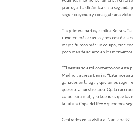
Pudimos finalmente remontar en la se
prórroga. La dinámica en la segunda p
seguir creyendo y conseguir una victo
“La primera parte”, explica Beirán, “s
tuvieron más acierto y nos costó atac
mejor, fuimos más un equipo, creciendo
poco más de acierto en los momentos 
“El vestuario está contento con esta pr
Madrid”, agregá Beirán. “Estamos sati
ganados en la liga y queremos seguir e
que esté a nuestro lado. Ojalá rocemo
como para mal; y lo bueno es que los 
la futura Copa del Rey y queremos segu
Centrados en la visita al Nanterre 92