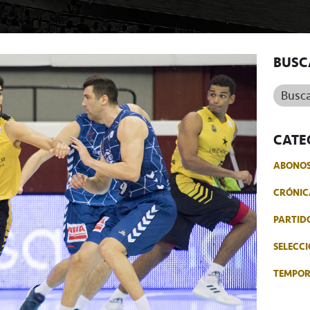
BUSC
Buscar.
CATE
ABONO
CRÓNIC
PARTID
SELECCI
TEMPO