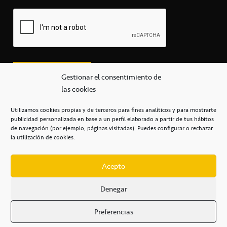
Gestionar el consentimiento de
las cookies
Utilizamos cookies propias y de terceros para fines analíticos y para mostrarte
publicidad personalizada en base a un perfil elaborado a partir de tus hábitos
secretaria@cbcanarias.es
de navegación (por ejemplo, páginas visitadas). Puedes configurar o rechazar
+34 922 253 684
+34 922 315 909
la utilización de cookies.
C/Mercedes, s/n, Pabellón Insular de Tenerife Santiago Martín
Casa del Deporte / 38108 – La Laguna
Acepto
Denegar
POLÍTICA DE PRIVACIDAD
/
POLÍTICA DE COOKIES
/
Preferencias
AVISO LEGAL
/
CONDICIONES