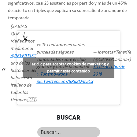
significativos: casi 23 asistencias por partido y más de un 45%
de acierto en triples que explican su sobresaliente arranque de
temporada.
[SABÍAS
QUE…]
Mañana nos
👀 Te contamos en varias
medimos al
pinceladas algunas
— Iberostar Tenerife
@REYER1872
,
curiosidades sobre el club
(@CB1939Canarias)
uno de los
Haz clic para aceptar cookies de marketing y
granate y oro de la mano de
30 de octubre de
históricos del
permitir este contenido
@TurismoArona
⤵️
2018
baloncesto
pic.twitter.com/8RkZDntZCx
italiano de
todos los
tiempos 🇮🇹
BUSCAR
Buscar...