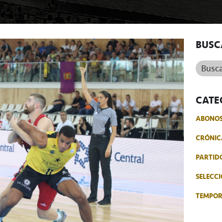
BUSC
Buscar.
CATE
ABONO
CRÓNIC
PARTID
SELECCI
TEMPO