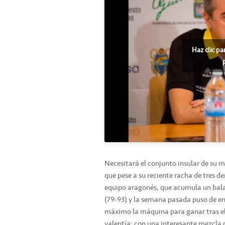
Haz clic pa
Necesitará el conjunto insular de su mej
que pese a su reciente racha de tres d
equipo aragonés, que acumula un balan
(79-93) y la semana pasada puso de ent
máximo la máquina para ganar tras el r
valentía; con una interesante mezcla 