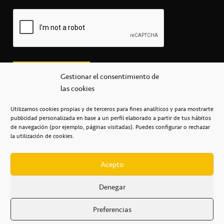
Gestionar el consentimiento de
las cookies
Utilizamos cookies propias y de terceros para fines analíticos y para mostrarte
publicidad personalizada en base a un perfil elaborado a partir de tus hábitos
secretaria@cbcanarias.es
de navegación (por ejemplo, páginas visitadas). Puedes configurar o rechazar
+34 922 253 684
+34 922 315 909
la utilización de cookies.
C/Mercedes, s/n, Pabellón Insular de Tenerife Santiago Martín
Casa del Deporte / 38108 – La Laguna
Acepto
Denegar
POLÍTICA DE PRIVACIDAD
/
POLÍTICA DE COOKIES
/
Preferencias
AVISO LEGAL
/
CONDICIONES