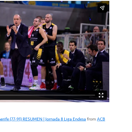
enerife (77-91) RESUMEN | Jornada 8 Liga Endesa
from
ACB