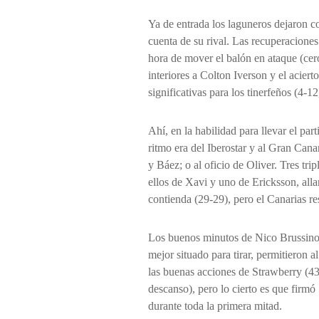
Ya de entrada los laguneros dejaron c
cuenta de su rival. Las recuperaciones 
hora de mover el balón en ataque (cer
interiores a Colton Iverson y el acier
significativas para los tinerfeños (4-1
Ahí, en la habilidad para llevar el part
ritmo era del Iberostar y al Gran Can
y Báez; o al oficio de Oliver. Tres tri
ellos de Xavi y uno de Ericksson, all
contienda (29-29), pero el Canarias r
Los buenos minutos de Nico Brussino
mejor situado para tirar, permitieron a
las buenas acciones de Strawberry (43-
descanso), pero lo cierto es que firmó
durante toda la primera mitad.