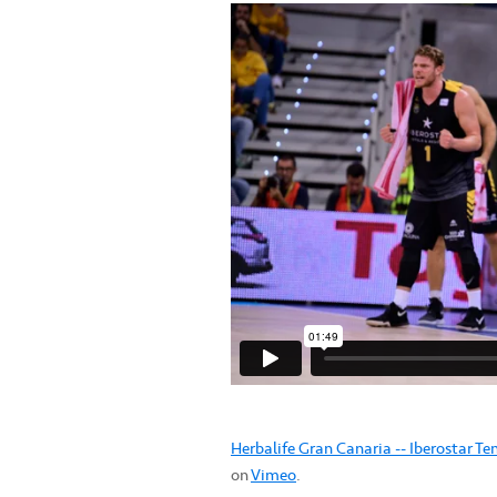
Herbalife Gran Canaria -- Iberostar T
on
Vimeo
.