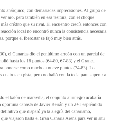
tanto anárquico, con demasiadas imprecisiones. Al grupo de
s ver aro, pero también en esa tesitura, con el choque
más crédito que su rival. El encuentro crecía entonces con
a reacción local no encontró nunca la consistencia necesaria
as, porque el Iberostar se fajó muy bien atrás.
 30), el Canarias dio el penúltimo arreón con un parcial de
mplió hasta los 16 puntos (64-80, 67-83) y el Granca
ara ponerse como mucho a nueve puntos (74-83). Lo
cuatros en pista, pero no halló con la tecla para superar a
do el balón de maravilla, el conjunto aurinegro acabaría
una oportuna canasta de Javier Beirán y un 2+1 espléndido
definitivo que disparó ya la alegría del canarismo,
que viajaron hasta el Gran Canaria Arena para ver in situ