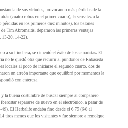
onstancia de sus virtudes, provocando más pérdidas de la
atrás (cuatro robos en el primer cuarto), la sensatez a la
o pérdidas en los primeros diez minutos), los balones
to de Tim Abromaitis, depararon las primeras ventajas
2, 13-20, 14-22).
ido a su trinchera, se cimentó el éxito de los canaristas. El
aria no le quedó otra que recurrir al pundonor de Rabaseda
ples locales al poco de iniciarse el segundo cuarto, dos de
anaron un arreón importante que equilibró por momentos la
espondió con entereza.
 y la buena costumbre de buscar siempre al compañero
l Iberostar separarse de nuevo en el electrónico, a pesar de
49). El Herbalife andaba fino desde el 6,75 (6/8 al
 14 tiros menos que los visitantes y fue siempre a remolque