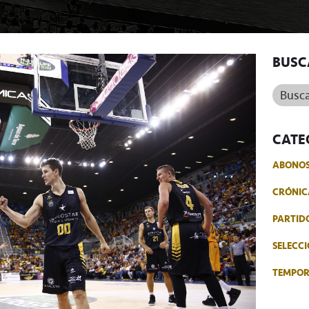
BUSC
Buscar.
CATE
ABONO
CRÓNIC
PARTID
SELECCI
TEMPO