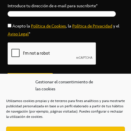
Introduce tu dirección de e-mail para suscribirte*
Acepto la
Política de Cookies
, la
Política de Privacidad
y el
Aviso Legal
*
Gestionar el consentimiento de
las cookies
Utilizamos cookies propias y de terceros para fines analíticos y para mostrarte
publicidad personalizada en base a un perfil elaborado a partir de tus hábitos
secretaria@cbcanarias.es
de navegación (por ejemplo, páginas visitadas). Puedes configurar o rechazar
+34 922 253 684
+34 922 315 909
la utilización de cookies.
C/Mercedes, s/n, Pabellón Insular de Tenerife Santiago Martín