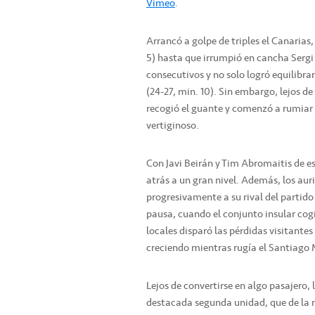
Vimeo
.
Arrancó a golpe de triples el Canarias
5) hasta que irrumpió en cancha Sergi 
consecutivos y no solo logró equilibra
(24-27, min. 10). Sin embargo, lejos de
recogió el guante y comenzó a rumiar 
vertiginoso.
Con Javi Beirán y Tim Abromaitis de es
atrás a un gran nivel. Además, los aur
progresivamente a su rival del partido
pausa, cuando el conjunto insular cogi
locales disparó las pérdidas visitantes (
creciendo mientras rugía el Santiago M
Lejos de convertirse en algo pasajero,
destacada segunda unidad, que de la 