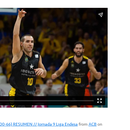
 (100-66) RESUMEN // Jornada 9 Liga Endesa
from
ACB
on