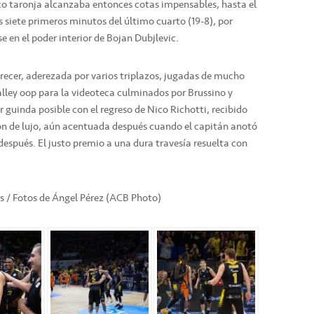
sco taronja alcanzaba entonces cotas impensables, hasta el
s siete primeros minutos del último cuarto (19-8), por
en el poder interior de Bojan Dubjlevic.
crecer, aderezada por varios triplazos, jugadas de mucho
alley oop para la videoteca culminados por Brussino y
 guinda posible con el regreso de Nico Richotti, recibido
ión de lujo, aún acentuada después cuando el capitán anotó
después. El justo premio a una dura travesía resuelta con
as / Fotos de Ángel Pérez (ACB Photo)