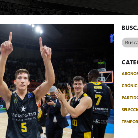
BUSC
Buscar.
CATE
ABONO
CRÓNIC
PARTID
SELECCI
TEMPO