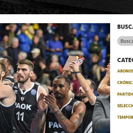
BUSC
Buscar.
CATE
ABONO
CRÓNIC
PARTID
SELECCI
TEMPO