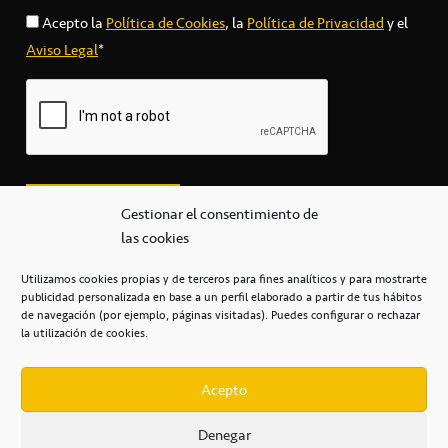
Acepto la
Política de Cookies
, la
Política de Privacidad
y el
Aviso Legal
*
Gestionar el consentimiento de
las cookies
Utilizamos cookies propias y de terceros para fines analíticos y para mostrarte
publicidad personalizada en base a un perfil elaborado a partir de tus hábitos
secretaria@cbcanarias.es
de navegación (por ejemplo, páginas visitadas). Puedes configurar o rechazar
+34 922 253 684
+34 922 315 909
la utilización de cookies.
C/Mercedes, s/n, Pabellón Insular de Tenerife Santiago Martín
Casa del Deporte / 38108 – La Laguna
Acepto
Denegar