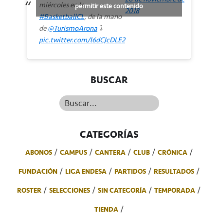
miércoles en la
permitir este contenido
2018
#BasketballCL
, de la mano
de
@TurismoArona
⤵️
pic.twitter.com/l6dCJcDLE2
BUSCAR
Buscar...
CATEGORÍAS
ABONOS
CAMPUS
CANTERA
CLUB
CRÓNICA
FUNDACIÓN
LIGA ENDESA
PARTIDOS
RESULTADOS
ROSTER
SELECCIONES
SIN CATEGORÍA
TEMPORADA
TIENDA