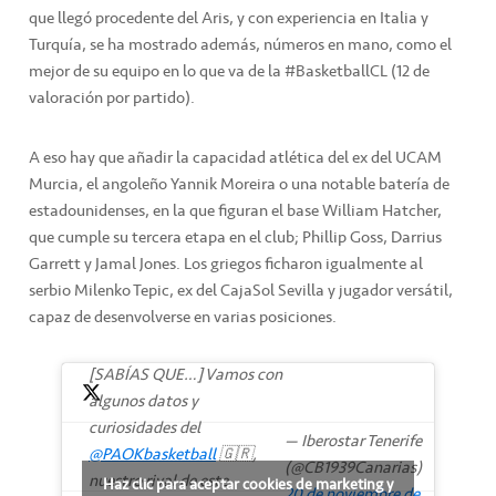
que llegó procedente del Aris, y con experiencia en Italia y
Turquía, se ha mostrado además, números en mano, como el
mejor de su equipo en lo que va de la #BasketballCL (12 de
valoración por partido).
A eso hay que añadir la capacidad atlética del ex del UCAM
Murcia, el angoleño Yannik Moreira o una notable batería de
estadounidenses, en la que figuran el base William Hatcher,
que cumple su tercera etapa en el club; Phillip Goss, Darrius
Garrett y Jamal Jones. Los griegos ficharon igualmente al
serbio Milenko Tepic, ex del CajaSol Sevilla y jugador versátil,
capaz de desenvolverse en varias posiciones.
[SABÍAS QUE…] Vamos con
algunos datos y
curiosidades del
— Iberostar Tenerife
@PAOKbasketball
🇬🇷,
(@CB1939Canarias)
nuestro rival de este
Haz clic para aceptar cookies de marketing y
20 de noviembre de