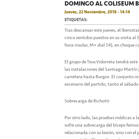
DOMINGO AL COLISEUM 
Jueves, 22 Noviembre, 2018 - 14:14
ETIQUETAS:
Tras descansar este jueves, el Iberost
cinco sentidos puestos en su visita a
hora insular, M+ dial 54), en choque c
El grupo de Txus Vidorreta tendrá este 
las instalaciones del Santiago Martín 
carretera hasta Burgos. El conjunto ins
escenario del partido, tanto el sábad
Sobrecarga de Richotti
Por otro lado, las pruebas médicas a 
sufre una sobrecarga del bíceps femora
relacionada con su lesión, sino con el