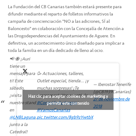
La Fundación del CB Canarias también estará presente para
difundir mediante el reparto de folletos informativos la
campaña de concienciación "NO a las adiciones, SÍ al
Baloncesto" en colaboración con la Concejalía de Atención a
las Drogodependencias del Ayuntamiento de Aguere. En
definitiva, un acontecimiento único diseñado para implicar a
toda la familia en un día dedicado de lleno al ocio.
📢 🐝 ¡Auri
tiene un
mensaje para
🥳 Actuaciones, talleres,
ti! Este
Outlet especial, tienda… ¡y
— Iberostar Tenerife
sábado,
muchas sorpresas! ¡Te
(@CB1939Canarias)
¡visita
esperamos! ¡Ven a sentir la
Haz clic para aceptar cookies de marketing y
27 de noviembre de
nuestro stand
#ConexiónAurinegra
!
permitir este contenido
2018
en
#VamosCanarias
@LNBLaguna
,
pic.twitter.com/8gb9zYwtbX
junto a la
Catedral!