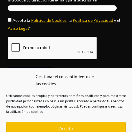
Acepto la
Política de Cookies
, la
Política de Privacidad
y el
Aviso Legal
*
Gestionar el consentimiento de
las cookies
Utilizamos cookies propias y de terceros para fines analíticos y para mostrarte
publicidad personalizada en base a un perfil elaborado a partir de tus hábitos
secretaria@cbcanarias.es
de navegación (por ejemplo, páginas visitadas). Puedes configurar o rechazar
+34 922 253 684
+34 922 315 909
la utilización de cookies.
C/Mercedes, s/n, Pabellón Insular de Tenerife Santiago Martín
Casa del Deporte / 38108 – La Laguna
Acepto