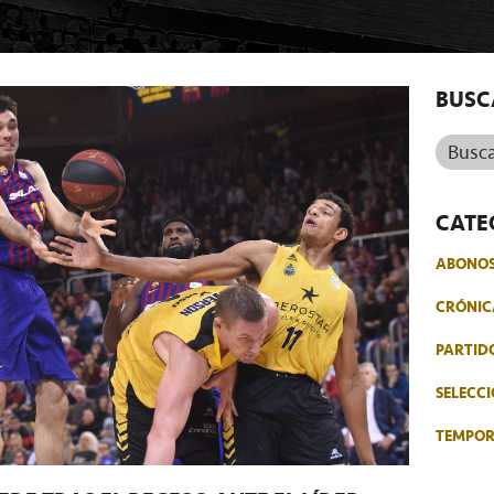
BUSC
Buscar.
CATE
ABONO
CRÓNIC
PARTID
SELECCI
TEMPO