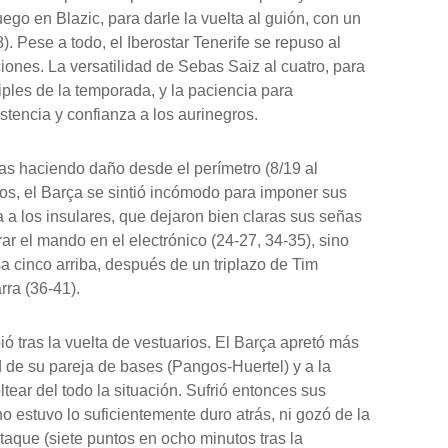
ego en Blazic, para darle la vuelta al guión, con un
). Pese a todo, el Iberostar Tenerife se repuso al
ones. La versatilidad de Sebas Saiz al cuatro, para
iples de la temporada, y la paciencia para
stencia y confianza a los aurinegros.
as haciendo daño desde el perímetro (8/19 al
os, el Barça se sintió incómodo para imponer sus
a a los insulares, que dejaron bien claras sus señas
ar el mando en el electrónico (24-27, 34-35), sino
 cinco arriba, después de un triplazo de Tim
rra (36-41).
 tras la vuelta de vestuarios. El Barça apretó más
 de su pareja de bases (Pangos-Huertel) y a la
ltear del todo la situación. Sufrió entonces sus
o estuvo lo suficientemente duro atrás, ni gozó de la
taque (siete puntos en ocho minutos tras la