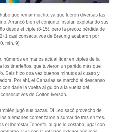
o hubo que remar mucho, ya que fueron diversas las
no. Arrancó bien el conjunto insular, explotando sus
o desde el triple (8-15), pero la precoz pérdida de
 2+1 casi consecutivos de Breunig acabaron por
, min. 9).
, números en manos actual líder en triples de la
a los tinerfeños, que tuvieron un partido más que
nfo. Saiz hizo otra vez buenos minutos al cuatro y
adora. Por ahí, el Canarias se marchó al descanso
 con darle la vuelta al guión a la vuelta del
s consecutivos de Colton Iverson.
ambién jugó sus bazas. Di Leo sacó provecho de
e y los alemanes comenzaron a sumar de tres en tres.
 el Iberostar Tenerife, al que le costaba jugar con
 embargo, y ya con la rotación exterior aún más