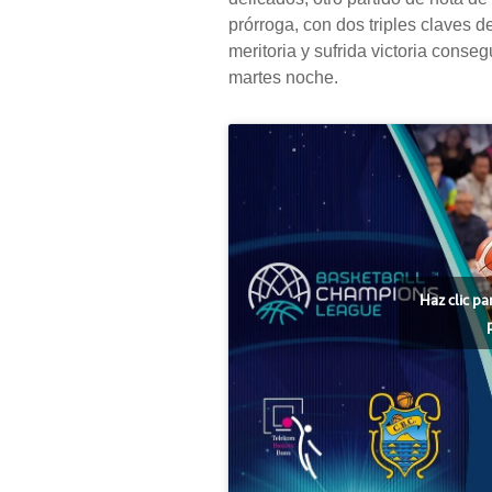
prórroga, con dos triples claves d
meritoria y sufrida victoria conse
martes noche.
Haz clic pa