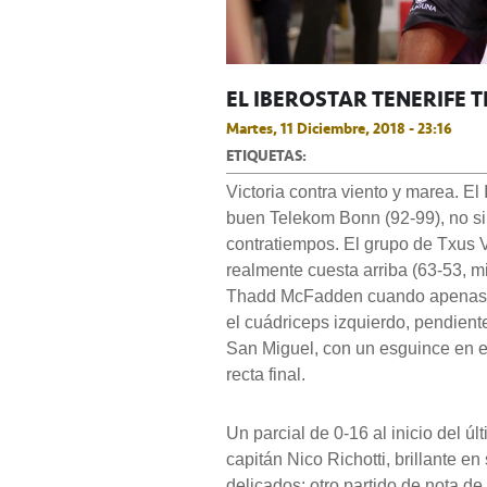
EL IBEROSTAR TENERIFE 
Martes, 11 Diciembre, 2018 - 23:16
ETIQUETAS:
Victoria contra viento y marea. El
buen Telekom Bonn (92-99), no si
contratiempos. El grupo de Txus V
realmente cuesta arriba (63-53, m
Thadd McFadden cuando apenas hab
el cuádriceps izquierdo, pendient
San Miguel, con un esguince en el 
recta final.
Un parcial de 0-16 al inicio del úl
capitán Nico Richotti, brillante e
delicados; otro partido de nota de