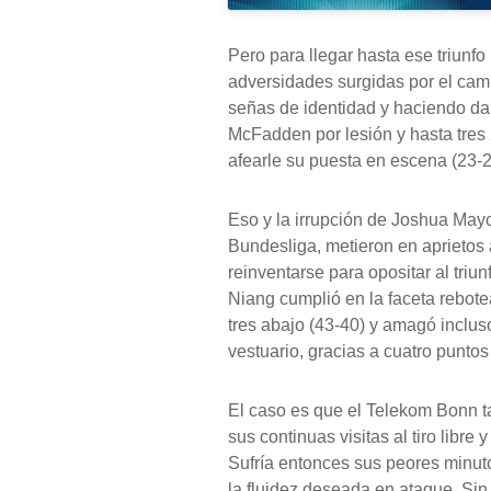
Pero para llegar hasta ese triunf
adversidades surgidas por el cami
señas de identidad y haciendo dañ
McFadden por lesión y hasta tres
afearle su puesta en escena (23-20
Eso y la irrupción de Joshua Mayo
Bundesliga, metieron en aprietos 
reinventarse para opositar al triu
Niang cumplió en la faceta rebote
tres abajo (43-40) y amagó incluso
vestuario, gracias a cuatro punto
El caso es que el Telekom Bonn t
sus continuas visitas al tiro libr
Sufría entonces sus peores minutos
la fluidez deseada en ataque. Sin