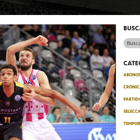
BUSC
Buscar.
CATE
ABONO
CRÓNIC
PARTID
SELECCI
TEMPO