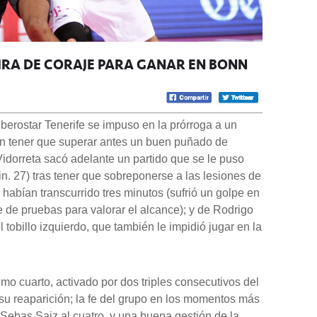
TIRA DE CORAJE PARA GANAR EN BONN
 Iberostar Tenerife se impuso en la prórroga a un
n tener que superar antes un buen puñado de
idorreta sacó adelante un partido que se le puso
in. 27) tras tener que sobreponerse a las lesiones de
ían transcurrido tres minutos (sufrió un golpe en
e de pruebas para valorar el alcance); y de Rodrigo
tobillo izquierdo, que también le impidió jugar en la
timo cuarto, activado por dos triples consecutivos del
n su reaparición; la fe del grupo en los momentos más
 Sebas Saiz al cuatro, y una buena gestión de la