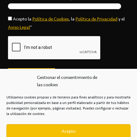
Acepto la
Política de Cookies
, la
Política de Privacidad
y el
Aviso Legal
*
Gestionar el consentimiento de
las cookies
Utilizamos cookies propias y de terceros para fines analíticos y para mostrarte
publicidad personalizada en base a un perfil elaborado a partir de tus hábitos
secretaria@cbcanarias.es
de navegación (por ejemplo, páginas visitadas). Puedes configurar o rechazar
+34 922 253 684
+34 922 315 909
la utilización de cookies.
C/Mercedes, s/n, Pabellón Insular de Tenerife Santiago Martín
Casa del Deporte / 38108 – La Laguna
Acepto