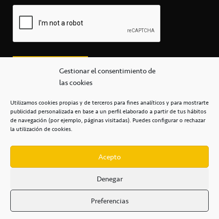
Gestionar el consentimiento de
las cookies
Utilizamos cookies propias y de terceros para fines analíticos y para mostrarte
publicidad personalizada en base a un perfil elaborado a partir de tus hábitos
secretaria@cbcanarias.es
de navegación (por ejemplo, páginas visitadas). Puedes configurar o rechazar
+34 922 253 684
+34 922 315 909
la utilización de cookies.
C/Mercedes, s/n, Pabellón Insular de Tenerife Santiago Martín
Casa del Deporte / 38108 – La Laguna
Acepto
Denegar
POLÍTICA DE PRIVACIDAD
/
POLÍTICA DE COOKIES
/
Preferencias
AVISO LEGAL
/
CONDICIONES
COMERCIALES
/
ACCESIBILIDAD