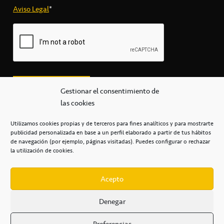
Aviso Legal
*
Gestionar el consentimiento de
las cookies
Utilizamos cookies propias y de terceros para fines analíticos y para mostrarte
publicidad personalizada en base a un perfil elaborado a partir de tus hábitos
secretaria@cbcanarias.es
de navegación (por ejemplo, páginas visitadas). Puedes configurar o rechazar
+34 922 253 684
+34 922 315 909
la utilización de cookies.
C/Mercedes, s/n, Pabellón Insular de Tenerife Santiago Martín
Casa del Deporte / 38108 – La Laguna
Acepto
Denegar
POLÍTICA DE PRIVACIDAD
/
POLÍTICA DE COOKIES
/
Preferencias