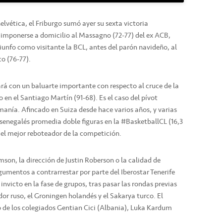
elvética, el Friburgo sumó ayer su sexta victoria
 imponerse a domicilio al Massagno (72-77) del ex ACB,
iunfo como visitante la BCL, antes del parón navideño, al
o (76-77).
ará con un baluarte importante con respecto al cruce de la
en el Santiago Martín (91-68). Es el caso del pívot
anía. Afincado en Suiza desde hace varios años, y varias
 senegalés promedia doble figuras en la #BasketballCL (16,3
 el mejor reboteador de la competición.
mson, la dirección de Justin Roberson o la calidad de
gumentos a contrarrestar por parte del Iberostar Tenerife
 invicto en la fase de grupos, tras pasar las rondas previas
or ruso, el Groningen holandés y el Sakarya turco. El
o de los colegiados Gentian Cici (Albania), Luka Kardum