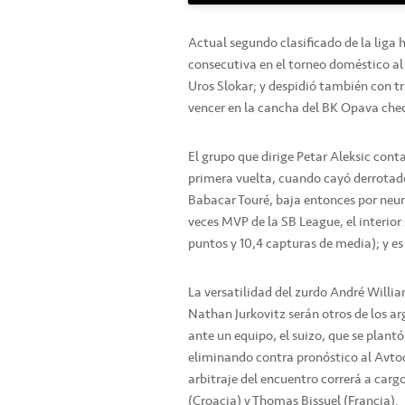
Actual segundo clasificado de la liga h
consecutiva en el torneo doméstico al
Uros Slokar; y despidió también con tr
vencer en la cancha del BK Opava chec
El grupo que dirige Petar Aleksic cont
primera vuelta, cuando cayó derrotado 
Babacar Touré, baja entonces por neum
veces MVP de la SB League, el interior
puntos y 10,4 capturas de media); y es
La versatilidad del zurdo André Willia
Nathan Jurkovitz serán otros de los ar
ante un equipo, el suizo, que se plantó
eliminando contra pronóstico al Avtod
arbitraje del encuentro correrá a carg
(Croacia) y Thomas Bissuel (Francia).