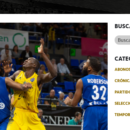
BUSC
Buscar.
CATE
ABONO
CRÓNIC
PARTID
SELECCI
TEMPO