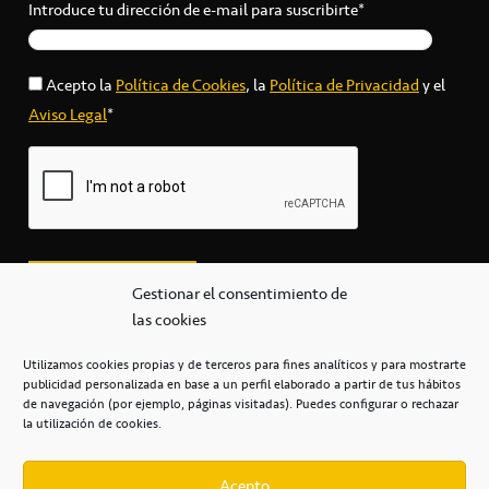
Introduce tu dirección de e-mail para suscribirte*
Acepto la
Política de Cookies
, la
Política de Privacidad
y el
Aviso Legal
*
Gestionar el consentimiento de
las cookies
Utilizamos cookies propias y de terceros para fines analíticos y para mostrarte
publicidad personalizada en base a un perfil elaborado a partir de tus hábitos
secretaria@cbcanarias.es
de navegación (por ejemplo, páginas visitadas). Puedes configurar o rechazar
+34 922 253 684
+34 922 315 909
la utilización de cookies.
C/Mercedes, s/n, Pabellón Insular de Tenerife Santiago Martín
Casa del Deporte / 38108 – La Laguna
Acepto