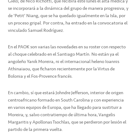
Gielo; de Nico Richotti, que recibirá este lunes el alta médica y
se incorporará a la dinámica del grupo de manera progresiva; y
de 'Petit' Niang, que se ha quedado igualmente en la Isla, por
un proceso gripal. Por contra, ha entrado en la convocatoria el
vinculado Samuel Rodríguez.
En el PAOK son varias las novedades en su roster con respecto
al choque celebrado en el Santiago Martín. No están ya el
angoleño Yanik Moreira, ni el internacional heleno Ioannis
Athinaiaou, que ficharon recientemente por la Virtus de
Bolonia y el Fos-Provence francés.
En cambio, sí que estará Johndre Jefferson, interior de origen
centroafricano formado en South Carolina y con experiencia
en varios equipos de Europa, que ha llegado para sustituir a
Moreira; y, salvo contratiempo de última hora, Vangelis
Margaritis y Apollonas Tsochlas, que se perdieron por lesión el
partido de la primera vuelta.