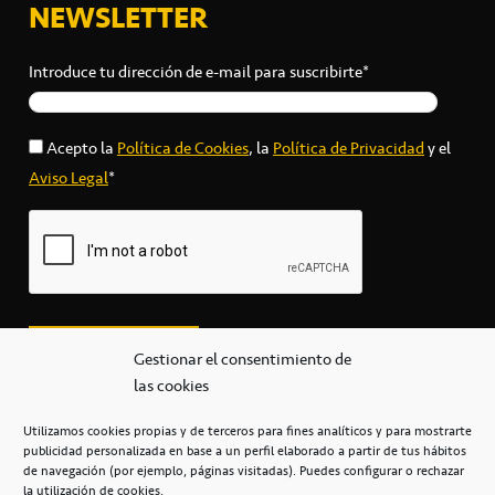
NEWSLETTER
Introduce tu dirección de e-mail para suscribirte*
Acepto la
Política de Cookies
, la
Política de Privacidad
y el
Aviso Legal
*
Gestionar el consentimiento de
las cookies
Utilizamos cookies propias y de terceros para fines analíticos y para mostrarte
publicidad personalizada en base a un perfil elaborado a partir de tus hábitos
secretaria@cbcanarias.es
de navegación (por ejemplo, páginas visitadas). Puedes configurar o rechazar
+34 922 253 684
+34 922 315 909
la utilización de cookies.