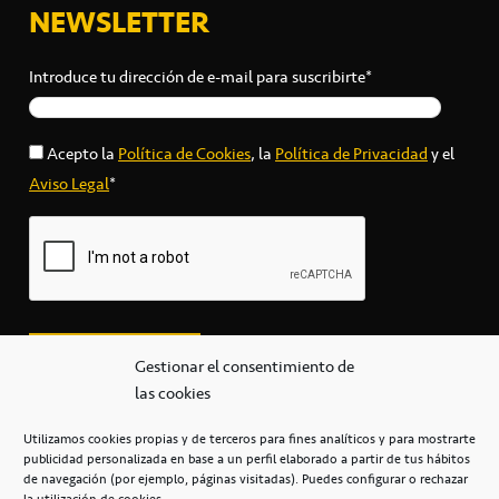
NEWSLETTER
Introduce tu dirección de e-mail para suscribirte*
Acepto la
Política de Cookies
, la
Política de Privacidad
y el
Aviso Legal
*
Gestionar el consentimiento de
las cookies
Utilizamos cookies propias y de terceros para fines analíticos y para mostrarte
publicidad personalizada en base a un perfil elaborado a partir de tus hábitos
secretaria@cbcanarias.es
de navegación (por ejemplo, páginas visitadas). Puedes configurar o rechazar