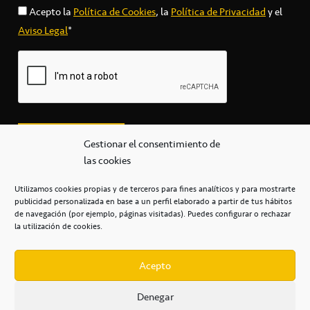
Acepto la
Política de Cookies
, la
Política de Privacidad
y el
Aviso Legal
*
Gestionar el consentimiento de
las cookies
Utilizamos cookies propias y de terceros para fines analíticos y para mostrarte
publicidad personalizada en base a un perfil elaborado a partir de tus hábitos
secretaria@cbcanarias.es
de navegación (por ejemplo, páginas visitadas). Puedes configurar o rechazar
+34 922 253 684
+34 922 315 909
la utilización de cookies.
C/Mercedes, s/n, Pabellón Insular de Tenerife Santiago Martín
Casa del Deporte / 38108 – La Laguna
Acepto
Denegar