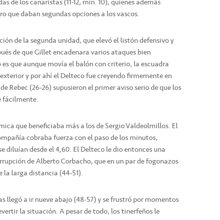
das de los canaristas (11-12, min. 10), quienes además
ro que daban segundas opciones a los vascos.
ción de la segunda unidad, que elevó el listón defensivo y
és de que Gillet encadenara varios ataques bien
so es que aunque movía el balón con criterio, la escuadra
exterior y por ahí el Delteco fue creyendo firmemente en
 de Rebec (26-26) supusieron el primer aviso serio de que los
 fácilmente.
mica que beneficiaba más a los de Sergio Valdeolmillos. El
ompañía cobraba fuerza con el paso de los minutos,
e diluían desde el 4,60. El Delteco le dio entonces una
 irrupción de Alberto Corbacho, que en un par de fogonazos
la larga distancia (44-51).
as llegó a ir nueve abajo (48-57) y se frustró por momentos
vertir la situación. A pesar de todo, los tinerfeños le