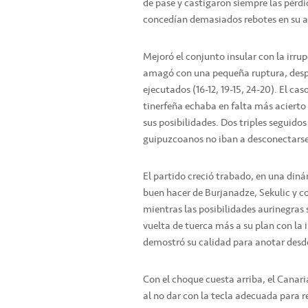
de pase y castigaron siempre las pérdi
concedían demasiados rebotes en su a
Mejoró el conjunto insular con la irrup
amagó con una pequeña ruptura, despu
ejecutados (16-12, 19-15, 24-20). El ca
tinerfeña echaba en falta más acierto 
sus posibilidades. Dos triples seguidos
guipuzcoanos no iban a desconectarse
El partido creció trabado, en una diná
buen hacer de Burjanadze, Sekulic y c
mientras las posibilidades aurinegras s
vuelta de tuerca más a su plan con la
demostró su calidad para anotar desde 
Con el choque cuesta arriba, el Canari
al no dar con la tecla adecuada para re