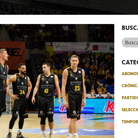
BUSC
Buscar.
CATE
ABONO
CRÓNIC
PARTID
SELECCI
TEMPO