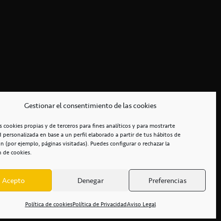
Gestionar el consentimiento de las cookies
s cookies propias y de terceros para fines analíticos y para mostrarte
d personalizada en base a un perfil elaborado a partir de tus hábitos de
n (por ejemplo, páginas visitadas). Puedes configurar o rechazar la
n de cookies.
Acepto
Denegar
Preferencias
RCIALES
/
ACCESIBILIDAD
Política de cookies
Política de Privacidad
Aviso Legal