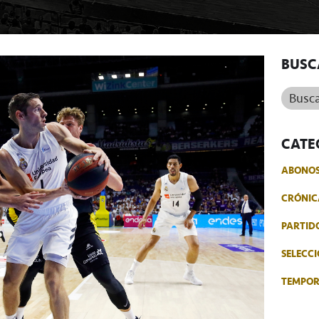
BUSC
Buscar.
CATE
ABONO
CRÓNIC
PARTID
SELECCI
TEMPO