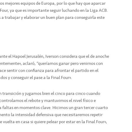
s mejores equipos de Europa, por lo que hay que aparcar
 Four, ya que es importante seguir luchando en la Liga ACB.
 a trabajar y elaborar un buen plan para conseguirla este
ante el Hapoel Jerusalén, Iverson considera que el de anoche
dentemente”, aclaró, “queríamos ganar pero venirnos con
ce sentir con confianza para afrontar el partido en el
os y conseguir el pase a la Final Four”.
n transición y jugamos bien el cinco para cinco cuando
ontrolamos el rebote y mantuvimos el nivel físico e
a faltas en momentos clave. Hicimos un gran tercer cuarto
nto la intensidad defensiva que necesitaremos repetir
 vuelta en casa si quiere pelear por estar en la Final Four”,