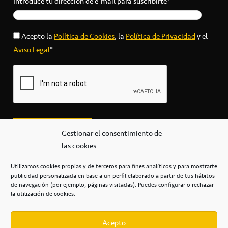
Introduce tu dirección de e-mail para suscribirte*
Acepto la
Política de Cookies
, la
Política de Privacidad
y el
Aviso Legal
*
Gestionar el consentimiento de
las cookies
Utilizamos cookies propias y de terceros para fines analíticos y para mostrarte
publicidad personalizada en base a un perfil elaborado a partir de tus hábitos
secretaria@cbcanarias.es
de navegación (por ejemplo, páginas visitadas). Puedes configurar o rechazar
+34 922 253 684
+34 922 315 909
la utilización de cookies.
C/Mercedes, s/n, Pabellón Insular de Tenerife Santiago Martín
Casa del Deporte / 38108 – La Laguna
Acepto